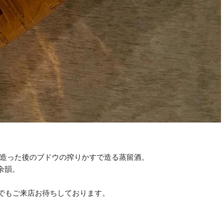
を造った後のブドウの搾りかすで造る蒸留酒。
余韻。
けでもご来店お待ちしております。