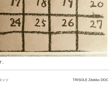
す。
ム•ロッソ
TRISOLE Zibibbo 