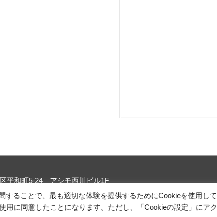
市北区平和町5-24 アシモ西川ビル1F
することで、最も適切な体験を提供するためにCookieを使用し
TOP
ABOUT
ME
の使用に同意したことになります。ただし、「Cookieの設定」にア