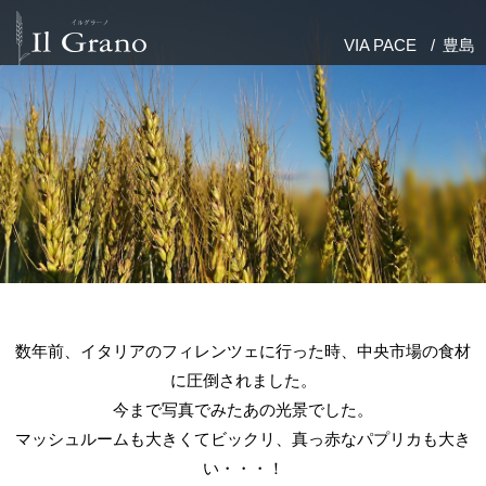
Il Grano（イルグラーノ）は岡山県でフランス料理レストラン
「Lionni（レオーニ）」と本格イタリアン「VIA PACE」を運営し
VIA PACE
豊島
ています。
数年前、イタリアのフィレンツェに行った時、中央市場の食材
に圧倒されました。
今まで写真でみたあの光景でした。
マッシュルームも大きくてビックリ、真っ赤なパプリカも大き
い・・・！